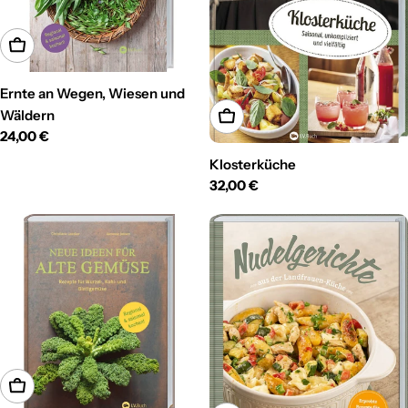
In den Warenkorb
Ernte an Wegen, Wiesen und
Wäldern
In den Warenkorb
Regulärer
24,00 €
Preis
Klosterküche
Regulärer
32,00 €
Preis
In den Warenkorb