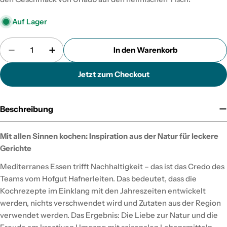
Auf Lager
Menge
In den Warenkorb
Menge für Hofgut verringern
Menge für Hofgut erhöhen
Jetzt zum Checkout
Beschreibung
Mit allen Sinnen kochen: Inspiration aus der Natur für leckere
Gerichte
Mediterranes Essen trifft Nachhaltigkeit – das ist das Credo des
Teams vom Hofgut Hafnerleiten. Das bedeutet, dass die
Kochrezepte im Einklang mit den Jahreszeiten entwickelt
werden, nichts verschwendet wird und Zutaten aus der Region
verwendet werden. Das Ergebnis: Die Liebe zur Natur und die