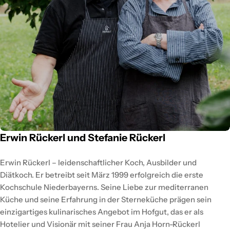
Erwin Rückerl und Stefanie Rückerl
Erwin Rückerl – leidenschaftlicher Koch, Ausbilder und
Diätkoch. Er betreibt seit März 1999 erfolgreich die erste
Kochschule Niederbayerns. Seine Liebe zur mediterranen
Küche und seine Erfahrung in der Sterneküche prägen sein
einzigartiges kulinarisches Angebot im Hofgut, das er als
Hotelier und Visionär mit seiner Frau Anja Horn-Rückerl