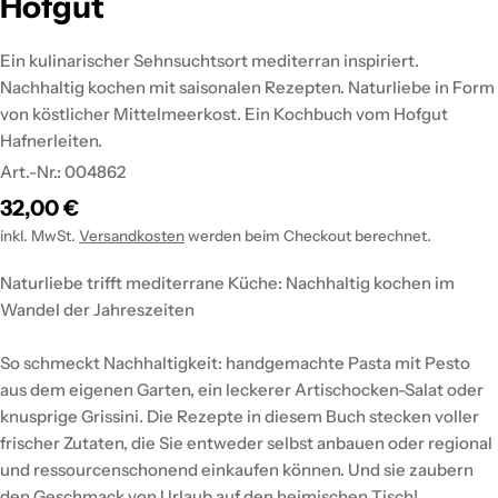
Hofgut
Ein kulinarischer Sehnsuchtsort mediterran inspiriert.
Nachhaltig kochen mit saisonalen Rezepten. Naturliebe in Form
von köstlicher Mittelmeerkost. Ein Kochbuch vom Hofgut
Hafnerleiten.
Art.-Nr.:
004862
Regulärer
32,00 €
Preis
inkl. MwSt.
Versandkosten
werden beim Checkout berechnet.
Naturliebe trifft mediterrane Küche: Nachhaltig kochen im
Wandel der Jahreszeiten
So schmeckt Nachhaltigkeit: handgemachte Pasta mit Pesto
aus dem eigenen Garten, ein leckerer Artischocken-Salat oder
knusprige Grissini. Die Rezepte in diesem Buch stecken voller
frischer Zutaten, die Sie entweder selbst anbauen oder regional
und ressourcenschonend einkaufen können. Und sie zaubern
den Geschmack von Urlaub auf den heimischen Tisch!