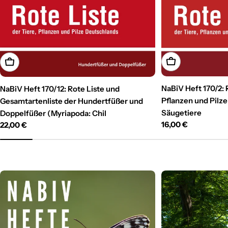
In den Warenkor
In den Warenkorb
NaBiV Heft 170/2: R
NaBiV Heft 170/12: Rote Liste und
Pflanzen und Pilze
Gesamtartenliste der Hundertfüßer und
Säugetiere
Doppelfüßer (Myriapoda: Chil
Regulärer
16,00 €
Regulärer
22,00 €
Preis
Preis