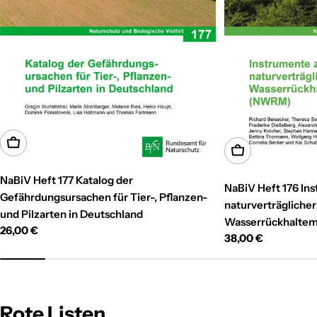
In den Warenkorb
In den Warenkor
NaBiV Heft 177 Katalog der
NaBiV Heft 176 In
Gefährdungsursachen für Tier-, Pflanzen-
naturverträglicher
und Pilzarten in Deutschland
Wasserrückhalte
Regulärer
26,00 €
Regulärer
38,00 €
Preis
Preis
Rote Listen