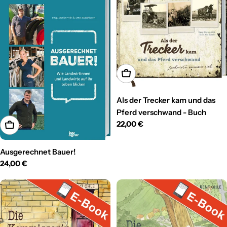
In den Warenkorb
Als der Trecker kam und das
Pferd verschwand - Buch
Regulärer
22,00 €
In den Warenkorb
Preis
Ausgerechnet Bauer!
Regulärer
24,00 €
Preis