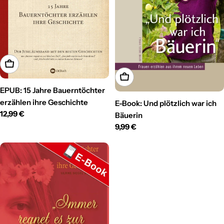
In den Warenkorb
In den Warenkorb
EPUB: 15 Jahre Bauerntöchter
erzählen ihre Geschichte
E-Book: Und plötzlich war ich
Regulärer
12,99 €
Bäuerin
Preis
Regulärer
9,99 €
Preis