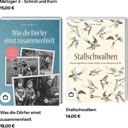
Preis
Metzger 2 - Schrot und Korn
Regulärer
15,00 €
Preis
In den Warenkorb
In den Warenkorb
Stallschwalben
Was die Dörfer einst
Regulärer
14,00 €
zusammenhielt
Preis
Regulärer
18,00 €