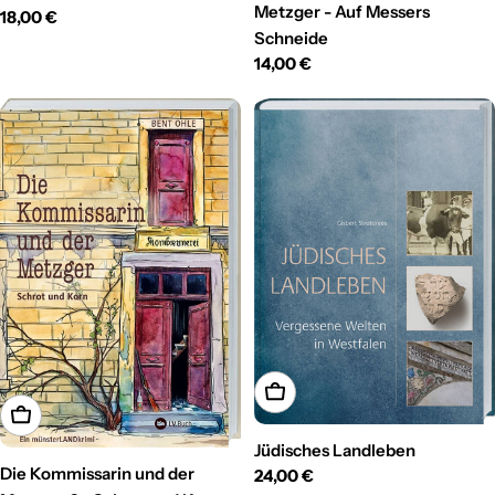
Metzger - Auf Messers
Regulärer
18,00 €
Schneide
Preis
Regulärer
14,00 €
Preis
In den Warenkorb
In den Warenkorb
Jüdisches Landleben
Die Kommissarin und der
Regulärer
24,00 €