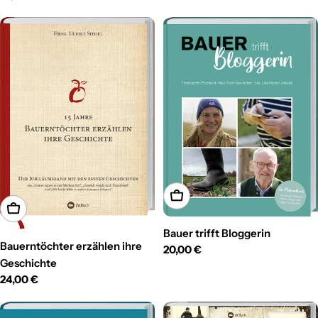
Preis
In den Warenkorb
In den Warenkorb
Bauer trifft Bloggerin
Bauerntöchter erzählen ihre
Regulärer
20,00 €
Geschichte
Preis
Regulärer
24,00 €
Preis