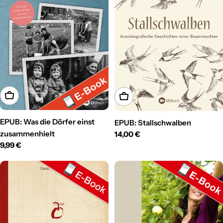
In den Warenkorb
In den Warenkorb
EPUB: Was die Dörfer einst
EPUB: Stallschwalben
zusammenhielt
Regulärer
14,00 €
Regulärer
9,99 €
Preis
Preis