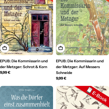
In den Warenkorb
In den Warenkorb
EPUB: Die Kommissarin und
EPUB: Die Kommissarin und
der Metzger: Schrot & Korn
der Metzger: Auf Messers
Regulärer
9,99 €
Schneide
Preis
Regulärer
9,99 €
Preis