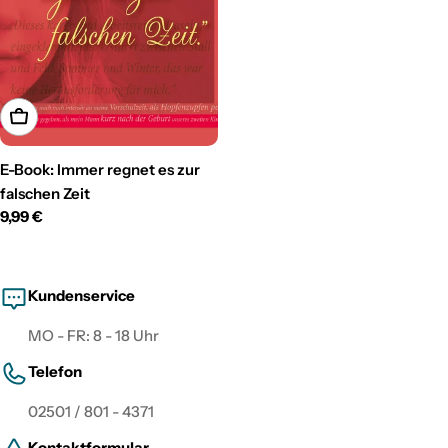
In den Warenkorb
E-Book: Immer regnet es zur
falschen Zeit
Regulärer
9,99 €
Preis
Kundenservice
MO - FR: 8 - 18 Uhr
Telefon
02501 / 801 - 4371
Kontaktformular